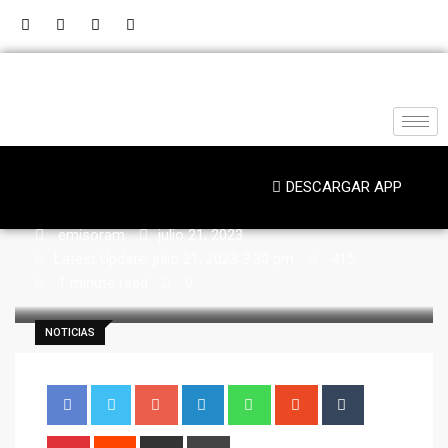
DESCARGAR APP
emisoram
julio 21, 2023
Latest Update: julio 21, 2023 3:30 pm
415
1 minute read
0
NOTICIAS