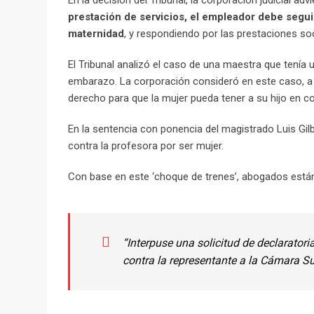
En la decisión del Tribunal, la corporación judicial adv
prestación de servicios, el empleador debe segu
maternidad
, y respondiendo por las prestaciones soc
El Tribunal analizó el caso de una maestra que tenía 
embarazo. La corporación consideró en este caso, a p
derecho para que la mujer pueda tener a su hijo en c
En la sentencia con ponencia del magistrado Luis Gi
contra la profesora por ser mujer.
Con base en este ‘choque de trenes’, abogados están 
“Interpuse una solicitud de declarator
contra la representante a la Cámara S