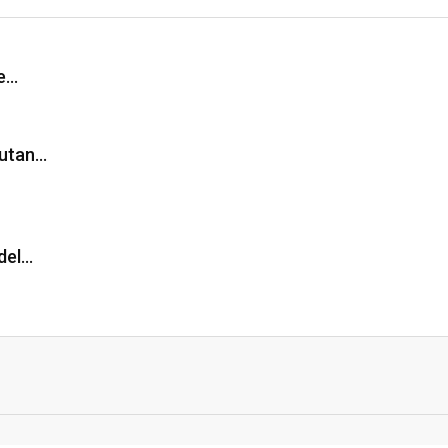
de…
cutan…
del…