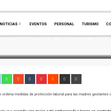
NOTICIAS
EVENTOS
PERSONAL
TURISMO
C
te: mayo 26, 2023 2:14 pm
505
1 minute read
0
ue ordena medidas de protección laboral para las madres gestantes 