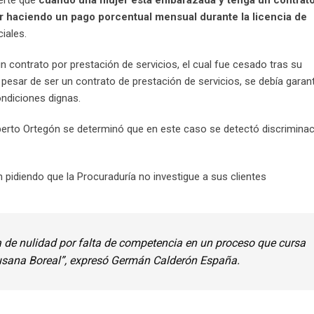
ierte que
cuando una mujer está embarazada y tenga un contrato
ir haciendo un pago porcentual mensual
durante la licencia de
iales.
un contrato por prestación de servicios, el cual fue cesado tras su
esar de ser un contrato de prestación de servicios, se debía garant
ondiciones dignas.
lberto Ortegón se determinó que en este caso se detectó discrimina
pidiendo que la Procuraduría no investigue a sus clientes
ia de nulidad por falta de competencia en un proceso que cursa
usana Boreal”
, expresó Germán Calderón España.